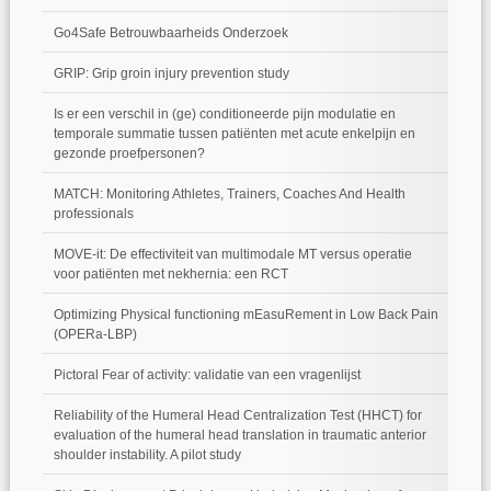
Go4Safe Betrouwbaarheids Onderzoek
GRIP: Grip groin injury prevention study
Is er een verschil in (ge) conditioneerde pijn modulatie en
temporale summatie tussen patiënten met acute enkelpijn en
gezonde proefpersonen?
MATCH: Monitoring Athletes, Trainers, Coaches And Health
professionals
MOVE-it: De effectiviteit van multimodale MT versus operatie
voor patiënten met nekhernia: een RCT
Optimizing Physical functioning mEasuRement in Low Back Pain
(OPERa-LBP)
Pictoral Fear of activity: validatie van een vragenlijst
Reliability of the Humeral Head Centralization Test (HHCT) for
evaluation of the humeral head translation in traumatic anterior
shoulder instability. A pilot study