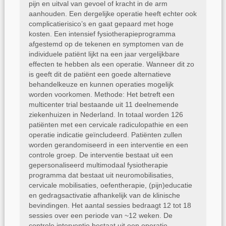
pijn en uitval van gevoel of kracht in de arm
aanhouden. Een dergelijke operatie heeft echter ook
complicatierisico’s en gaat gepaard met hoge
kosten. Een intensief fysiotherapieprogramma
afgestemd op de tekenen en symptomen van de
individuele patiënt lijkt na een jaar vergelijkbare
effecten te hebben als een operatie. Wanneer dit zo
is geeft dit de patiënt een goede alternatieve
behandelkeuze en kunnen operaties mogelijk
worden voorkomen. Methode: Het betreft een
multicenter trial bestaande uit 11 deelnemende
ziekenhuizen in Nederland. In totaal worden 126
patiënten met een cervicale radiculopathie en een
operatie indicatie geïncludeerd. Patiënten zullen
worden gerandomiseerd in een interventie en een
controle groep. De interventie bestaat uit een
gepersonaliseerd multimodaal fysiotherapie
programma dat bestaat uit neuromobilisaties,
cervicale mobilisaties, oefentherapie, (pijn)educatie
en gedragsactivatie afhankelijk van de klinische
bevindingen. Het aantal sessies bedraagt 12 tot 18
sessies over een periode van ~12 weken. De
controle interventie bestaat uit een operatie