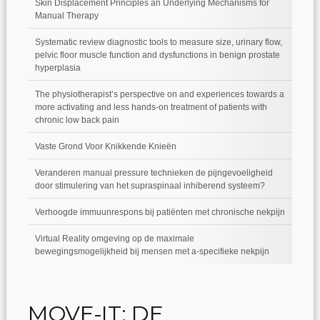
Skin Displacement Principles an Underlying Mechanisms for
Manual Therapy
Systematic review diagnostic tools to measure size, urinary flow,
pelvic floor muscle function and dysfunctions in benign prostate
hyperplasia
The physiotherapist’s perspective on and experiences towards a
more activating and less hands-on treatment of patients with
chronic low back pain
Vaste Grond Voor Knikkende Knieën
Veranderen manual pressure technieken de pijngevoeligheid
door stimulering van het supraspinaal inhiberend systeem?
Verhoogde immuunrespons bij patiënten met chronische nekpijn
Virtual Reality omgeving op de maximale
bewegingsmogelijkheid bij mensen met a-specifieke nekpijn
MOVE-IT: DE