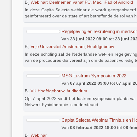
Bij
Webinar: Deelnemen vanaf PC, Mac, iPad of Android
In deze Capita Selecta webinar die wordt georganiseerd
geïnformeerd over de state of art betreffende de rol van 
Regelgeving en rekrutering in medisc
Van
23 juni 2022 09:00
tot
23 juni 20
Bij
Vrije Universiteit Amsterdam, Hoofdgebouw
In deze scholing zal de Nederlandse wet- en regelgevi
van de procedures die vereist zijn om de patiënt volled
MSG Lustrum Symposium 2022
Van
07 april 2022 09:00
tot
07 april 2
Bij
VU Hoofdgebouw, Auditorium
Op 7 april 2022 vindt het lustrum-symposium plaats v
Netwerk Fysiotherapie is ondersteund.
Capita Selecta Webinar Tinnitus en Ho
Van
08 februari 2022 19:00
tot
08 feb
Bij
Webinar