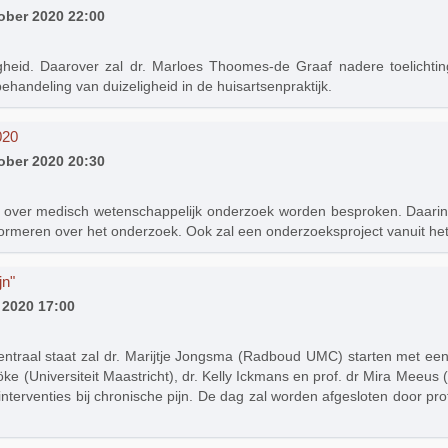
ober 2020 22:00
igheid. Daarover zal dr. Marloes Thoomes-de Graaf nadere toelichtin
behandeling van duizeligheid in de huisartsenpraktijk.
020
ober 2020 20:30
g over medisch wetenschappelijk onderzoek worden besproken. Daari
e informeren over het onderzoek. Ook zal een onderzoeksproject vanuit
jn"
 2020 17:00
traal staat zal dr. Marijtje Jongsma (Radboud UMC) starten met een i
ke (Universiteit Maastricht), dr. Kelly Ickmans en prof. dr Mira Meeus 
interventies bij chronische pijn. De dag zal worden afgesloten door prof