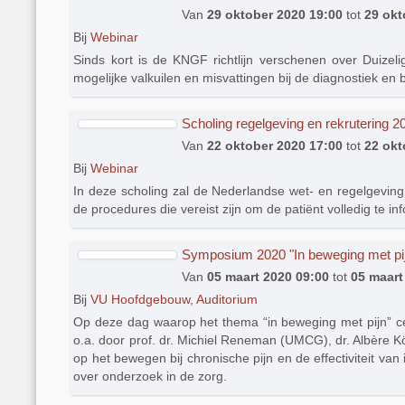
Van
29 oktober 2020 19:00
tot
29 okt
Bij
Webinar
Sinds kort is de KNGF richtlijn verschenen over Duizel
mogelijke valkuilen en misvattingen bij de diagnostiek en 
Scholing regelgeving en rekrutering 2
Van
22 oktober 2020 17:00
tot
22 okt
Bij
Webinar
In deze scholing zal de Nederlandse wet- en regelgevin
de procedures die vereist zijn om de patiënt volledig t
Symposium 2020 "In beweging met pi
Van
05 maart 2020 09:00
tot
05 maart
Bij
VU Hoofdgebouw, Auditorium
Op deze dag waarop het thema “in beweging met pijn” cen
o.a. door prof. dr. Michiel Reneman (UMCG), dr. Albère Kö
op het bewegen bij chronische pijn en de effectiviteit van 
over onderzoek in de zorg.