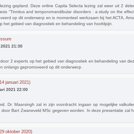
lezing gepland. Deze online Capita Selecta lezing zal weer uit 2 dele
esis “Tinnitus and temporomandibular disorders : a study on the effe
oveerd op dit onderwerp en is momenteel werkzaam bij het ACTA, Amst
p het gebied van diagnostiek en behandeling van hoofdpijn.
essure
 2021 21:30
door 2 experts op het gebied van diagnostiek en behandeling van dez
 en onlangs gepromoveerd op dit onderwerp.
14 januari 2021)
ari 2021 22:00
id. Dr. Maarsingh zal in zijn voordracht ingaan op mogelijke valkuil
 zal door Bart Zwaneveld MSc gegeven worden. In deze presentatie zal 
(29 oktober 2020)