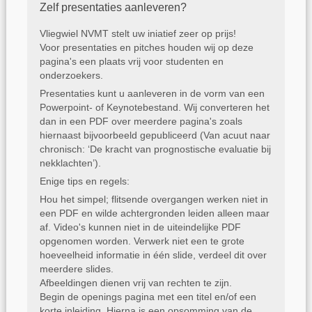
Zelf presentaties aanleveren?
Vliegwiel NVMT stelt uw iniatief zeer op prijs!
Voor presentaties en pitches houden wij op deze
pagina's een plaats vrij voor studenten en
onderzoekers.
Presentaties kunt u aanleveren in de vorm van een
Powerpoint- of Keynotebestand. Wij converteren het
dan in een PDF over meerdere pagina's zoals
hiernaast bijvoorbeeld gepubliceerd (
Van acuut naar
chronisch:
‘De kracht van
prognostische evaluatie bij
nekklachten’).
Enige tips en regels:
Hou het simpel
;
flitsende overgangen werken niet in
een PDF en wilde achtergronden leiden alleen maar
af. Video's kunnen niet in de uiteindelijke PDF
opgenomen worden. Verwerk niet een te grote
hoeveelheid informatie in één slide, verdeel dit over
meerdere slides.
Afbeeldingen dienen vrij van rechten te zijn.
Begin de openings pagina met een titel en/of een
korte inleiding. Hierna is een opsomming van de