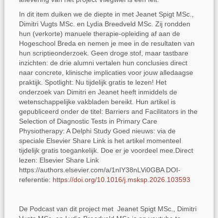
In dit item duiken we de diepte in met Jeanet Spigt MSc.,
Dimitri Vugts MSc. en Lydia Breedveld MSc. Zij rondden
hun (verkorte) manuele therapie-opleiding af aan de
Hogeschool Breda en nemen je mee in de resultaten van
hun scriptieonderzoek. Geen droge stof, maar tastbare
inzichten: de drie alumni vertalen hun conclusies direct
naar concrete, klinische implicaties voor jouw alledaagse
praktijk. Spotlight: Nu tijdelijk gratis te lezen! Het
onderzoek van Dimitri en Jeanet heeft inmiddels de
wetenschappelijke vakbladen bereikt. Hun artikel is
gepubliceerd onder de titel: Barriers and Facilitators in the
Selection of Diagnostic Tests in Primary Care
Physiotherapy: A Delphi Study Goed nieuws: via de
speciale Elsevier Share Link is het artikel momenteel
tijdelijk gratis toegankelijk. Doe er je voordeel mee.Direct
lezen: Elsevier Share Link
https://authors.elsevier.com/a/1nIY38nLVi0GBA DOI-
referentie:
https://doi.org/10.1016/j.msksp.2026.103593
De Podcast van dit project met Jeanet Spigt MSc., Dimitri