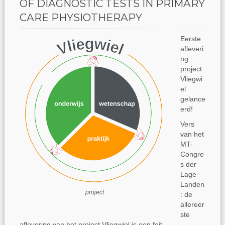
OF DIAGNOSTIC TESTS IN PRIMARY
CARE PHYSIOTHERAPY
Eerste
afleveri
ng
project
Vliegwi
el
gelance
erd!
Vers
van het
MT-
Congre
s der
Lage
Landen
project
: de
allereer
ste
aflevering van het project Vliegwiel is een feit.