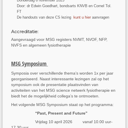
Donderdag 6 november 2025
Door: dr Edwin Goedhart, bondsarts KNVB en Cornel Tol.
FT
De handouts van deze CS lezing
kunt u hier
aanvragen
Accreditatie:
Aangevraagd voor MSG registers NVMT, NVOF, NFP,
NVFS en algemeen fysiotherapie
MSG Symposium
Symposia over verschillende thema’s worden 1x per jaar
georganiseerd. Naast interessante lezingen zal op het
symposium ook de presentatie plaatsvinden van
activiteiten van het MSG science netwerk fysiotherapie en
biedt het de mogelijkheid collega’s te ontmoeten.
Het volgende MSG Symposium staat op het programma:
“
Past, Present and Future
”
Vrijdag 10 april 2026 vanaf 10.00 uur-
17.30 uur